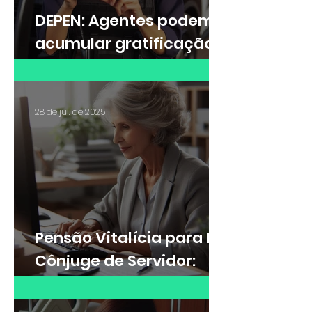
DEPEN: Agentes podem
acumular gratificação
de Raio-X e adicional de
insalubridade?
28 de jul. de 2025
Pensão Vitalícia para Ex-
Cônjuge de Servidor:
Saiba quando é possível
receber