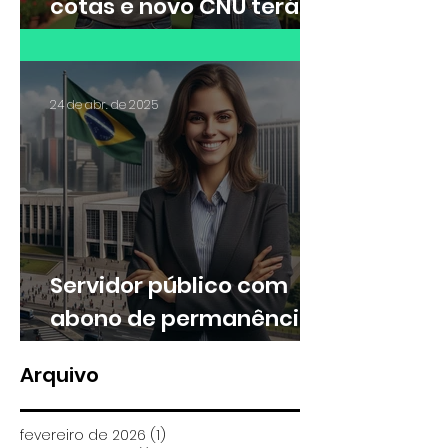
cotas e novo CNU terá
30% das vagas para
cotistas
24 de abr. de 2025
Servidor público com
abono de permanência
pode ter direito a
Arquivo
valores retroativos no
13º e nas férias
fevereiro de 2026
(1)
1 post