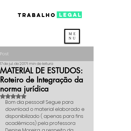
legal
TRABALHO
ME
NU
Post
17 de jul. de 2017
1 min de leitura
MATERIAL DE ESTUDOS:
Roteiro de Integração da
norma jurídica
Avaliado com NaN de 5 estrelas.
Bom dia pessoal! Segue para 
download o material elaborado e 
disponibilizado ( apenas para fins 
acadêmicos) pela professora 
Denise Moreira, a respeito da 