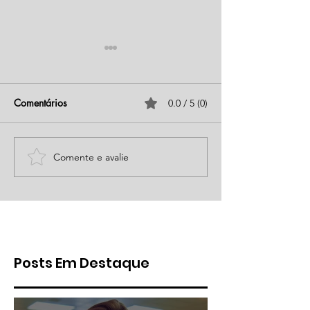
Comentários
0.0 / 5 (0)
Comente e avalie
Empregada doméstica: é
A Justiça do Tra
possível Banco de Horas?
é sua única opç
Posts Em Destaque