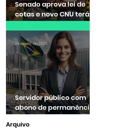
Senado aprova lei de
cotas e novo CNU terá
30% das vagas para
cotistas
24 de abr. de 2025
Servidor público com
abono de permanência
pode ter direito a
Arquivo
valores retroativos no