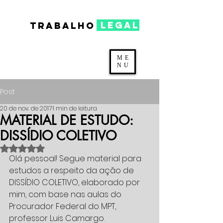
legal
TRABALHO
ME
NU
Post
20 de nov. de 2017
1 min de leitura
MATERIAL DE ESTUDO:
DISSÍDIO COLETIVO
Avaliado com NaN de 5 estrelas.
Olá pessoal! Segue material para 
estudos a respeito da ação de 
DISSÍDIO COLETIVO, elaborado por 
mim, com base nas aulas do 
Procurador Federal do MPT, 
professor Luis Camargo.