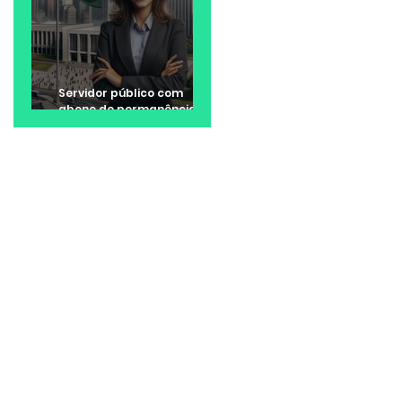
Servidor público com
abono de permanência
pode ter direito a valores
retroativos no 13º e nas
férias