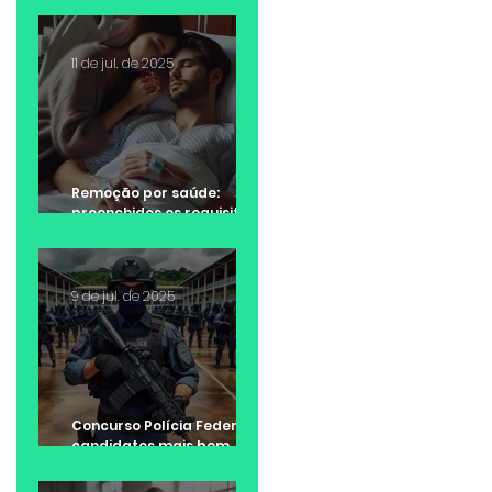
11 de jul. de 2025
Remoção por saúde:
preenchidos os requisitos
da lei, não cabe negativa
da Administração Pública
9 de jul. de 2025
Concurso Polícia Federal:
candidatos mais bem
colocados tem
preferência na escolha da