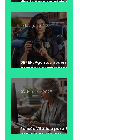
direito pode ser sócio de
escritório de advocacia?
6 de ago. de 2025
DEPEN: Agentes podem
acumular gratificação de
Raio-X e adicional de
insalubridade?
28 de jul. de 2025
Pensão Vitalícia para Ex-
Cônjuge de Servidor: Saiba
quando é possível receber