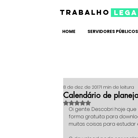
TRABALHO
lega
HOME
SERVIDORES PÚBLICOS
8 de dez. de 2017
1 min de leitura
Calendário de planej
Avaliado com NaN de 5 estrelas
Oi gente. Descobri hoje que 
forma gratuita para downlo
muitas coisas para estuda