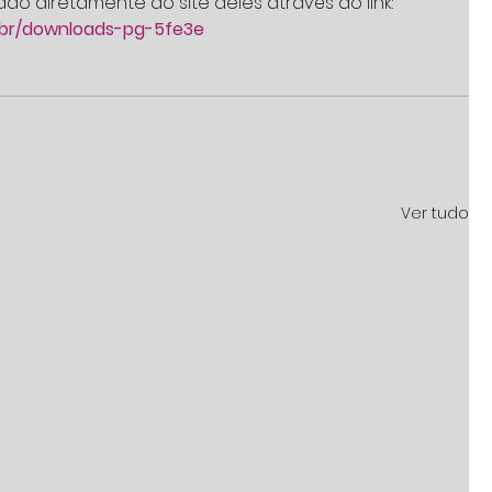
do diretamente do site deles através do link:
.br/downloads-pg-5fe3e
Ver tudo