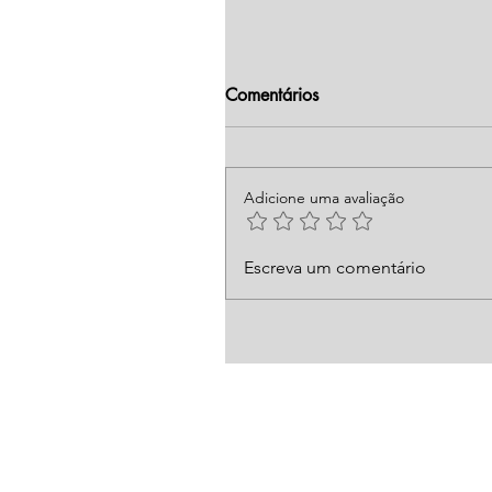
Comentários
Adicione uma avaliação
Escreva um comentário
Entrevista TV Gazeta: Como
a criação de um sindicato 
influenciadores