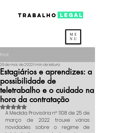
legal
TRABALHO
ME
NU
Post
26 de mai. de 2022
1 min de leitura
Estagiários e aprendizes: a
possibilidade de
teletrabalho e o cuidado na
hora da contratação
Avaliado com NaN de 5 estrelas.
A Medida Provisória nº 1.108 de 25 de 
março de 2022 trouxe várias 
novidades sobre o regime de 