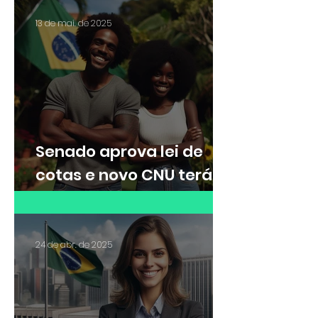
de trabalhar
remotamente para
13 de mai. de 2025
cuidar da filha autista
Senado aprova lei de
cotas e novo CNU terá
30% das vagas para
cotistas
24 de abr. de 2025