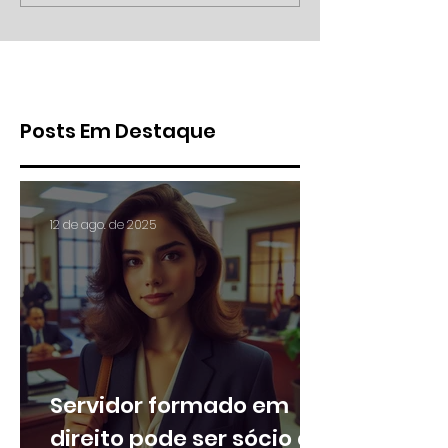
Evite surpresas com essa
cria novas regra
consulta simples
trabalhadores ter
na administração
Posts Em Destaque
12 de ago. de 2025
Servidor formado em
direito pode ser sócio de