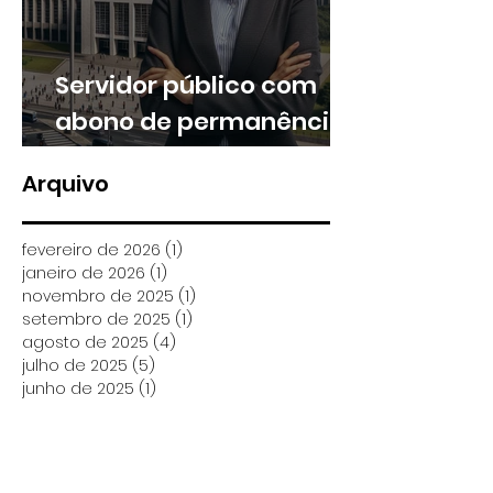
Servidor público com
abono de permanência
pode ter direito a
Arquivo
valores retroativos no
13º e nas férias
fevereiro de 2026
(1)
1 post
janeiro de 2026
(1)
1 post
novembro de 2025
(1)
1 post
setembro de 2025
(1)
1 post
agosto de 2025
(4)
4 posts
julho de 2025
(5)
5 posts
junho de 2025
(1)
1 post
maio de 2025
(3)
3 posts
abril de 2025
(3)
3 posts
março de 2025
(5)
5 posts
fevereiro de 2025
(9)
9 posts