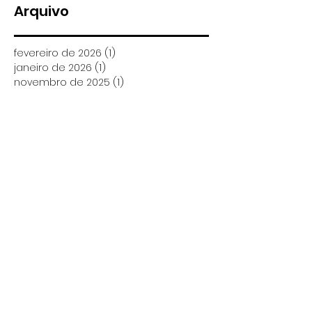
Arquivo
valores retroativos no
13º e nas férias
fevereiro de 2026
(1)
1 post
janeiro de 2026
(1)
1 post
novembro de 2025
(1)
1 post
setembro de 2025
(1)
1 post
agosto de 2025
(4)
4 posts
julho de 2025
(5)
5 posts
junho de 2025
(1)
1 post
maio de 2025
(3)
3 posts
abril de 2025
(3)
3 posts
março de 2025
(5)
5 posts
fevereiro de 2025
(9)
9 posts
janeiro de 2025
(6)
6 posts
dezembro de 2024
(4)
4 posts
novembro de 2024
(3)
3 posts
outubro de 2024
(21)
21 posts
setembro de 2024
(15)
15 posts
agosto de 2024
(8)
8 posts
julho de 2024
(13)
13 posts