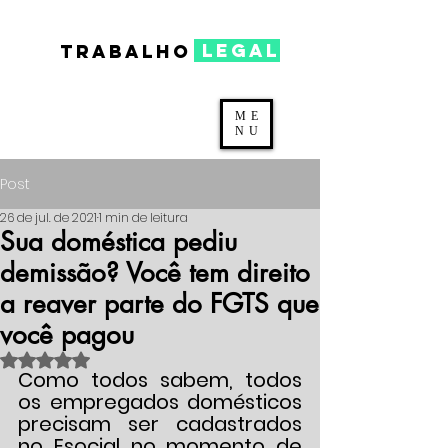
legal
TRABALHO
ME
NU
Post
26 de jul. de 2021
1 min de leitura
Sua doméstica pediu
demissão? Você tem direito
a reaver parte do FGTS que
você pagou
Avaliado com NaN de 5 estrelas.
Como todos sabem, todos 
os empregados domésticos 
precisam ser cadastrados 
no Esocial no momento de 