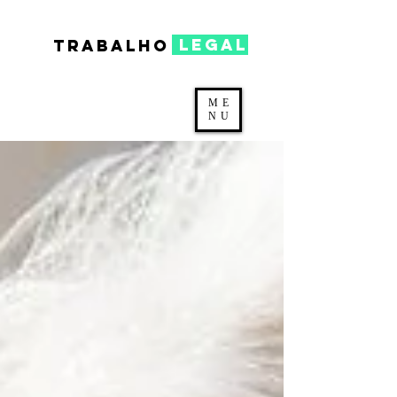
legal
TRABALHO
ME
NU