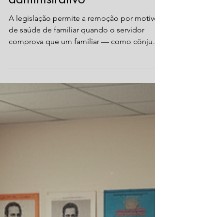
como fazer seu pedido
administrativo
A legislação permite a remoção por motivo
de saúde de familiar quando o servidor
comprova que um familiar — como cônjuge,
companheiro(a), pais, filhos ou dependentes
legais — necessita de acompanhamento ou
cuidados contínuos, incompatíveis com a
permanência do servidor na localidade de
exercício atual. O ponto central é a
comprovação técnica, por meio de laudo
emitido por junta médica oficial, atestando:
a condição de saúde do familiar; a
necessidade do acompanhamento do serv