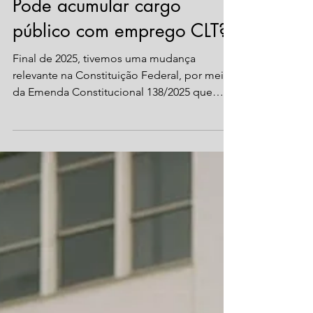
21 de jan.
2 min de leitura
Servidor público
Pode acumular cargo
público com emprego CLT?
Final de 2025, tivemos uma mudança
relevante na Constituição Federal, por meio
da Emenda Constitucional 138/2025 que
ampliou as possibilidades de acumulação
de cargo de professor com outro de
qualquer natureza, condicionada à
compatibilidade de horários. O texto
constitucional dispõe: XVI - é vedada a
acumulação remunerada de cargos
públicos, exceto, quando houver
compatibilidade de horários, observado em
qualquer caso o disposto no inciso XI: