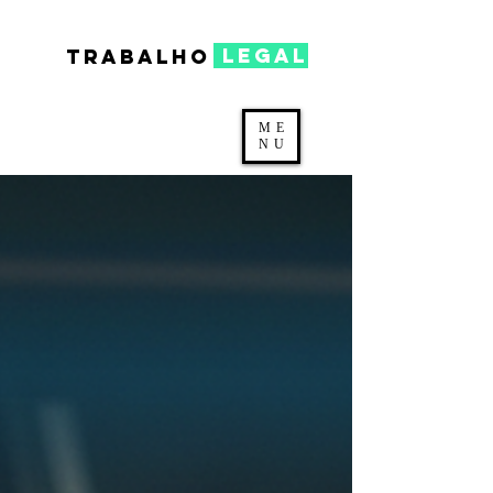
legal
TRABALHO
ME
NU