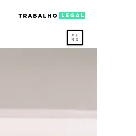
legal
TRABALHO
ME
NU