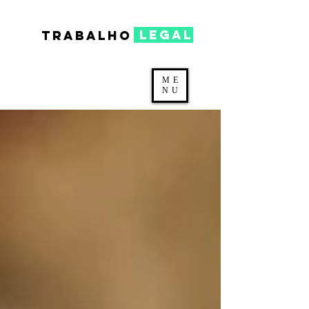
legal
TRABALHO
ME
NU