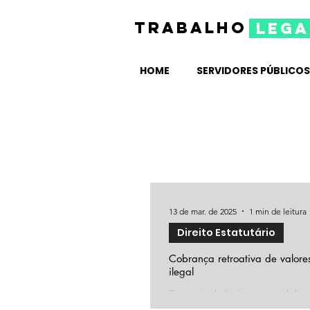
TRABALHO
lega
HOME
SERVIDORES PÚBLICOS
13 de mar. de 2025
1 min de leitura
Direito Estatutário
Cobrança retroativa de valore
ilegal
Por meio de liminar concedida pe
cobrança retroativa de...