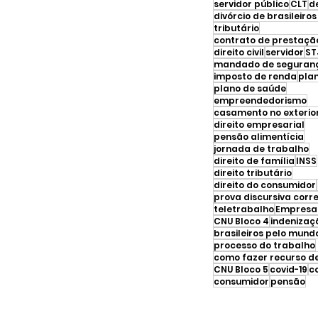
servidor público
CLT
d
tributário
direito civil
servidor
ST
mandado de seguran
imposto de renda
pla
plano de saúde
empreendedorismo
casamento no exterio
direito empresarial
pensão alimentícia
jornada de trabalho
direito de família
INSS
direito tributário
direito do consumidor
prova discursiva corr
teletrabalho
Empresar
CNU Bloco 4
indenizaç
brasileiros pelo mund
processo do trabalho
CNU Bloco 5
covid-19
c
consumidor
pensão