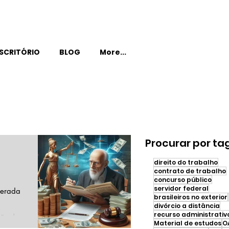
SCRITÓRIO
BLOG
More...
Procurar por ta
direito do trabalho
contrato de trabalho
concurso público
servidor federal
derada
brasileiros no exterior
divórcio a distância
recurso administrativ
são de
Material de estudos
O