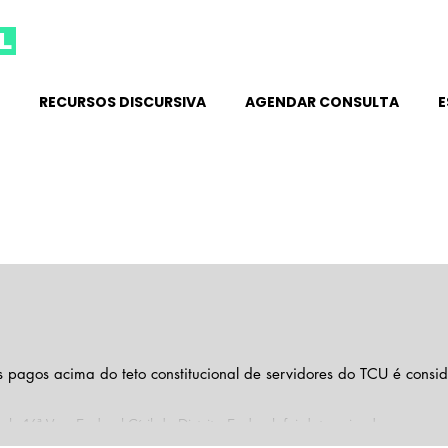
l
RECURSOS DISCURSIVA
AGENDAR CONSULTA
E
s pagos acima do teto constitucional de servidores do TCU é consi
la 16ª Vara Federal Cívil do Distrito Federal, foi determinada a suspen