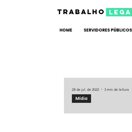
TRABALHO
lega
HOME
SERVIDORES PÚBLICOS
28 de jul. de 2022
3 min de leitura
Mídia
Entrevista: Reforma Trabalhis
No acumulado dos primeiros cinc
de empregados com carteira...