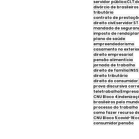
servidor público
CLT
d
tributário
direito civil
servidor
ST
mandado de seguran
imposto de renda
pla
plano de saúde
empreendedorismo
casamento no exterio
direito empresarial
pensão alimentícia
jornada de trabalho
direito de família
INSS
direito tributário
direito do consumidor
prova discursiva corr
teletrabalho
Empresar
CNU Bloco 4
indenizaç
brasileiros pelo mund
processo do trabalho
CNU Bloco 5
covid-19
c
consumidor
pensão