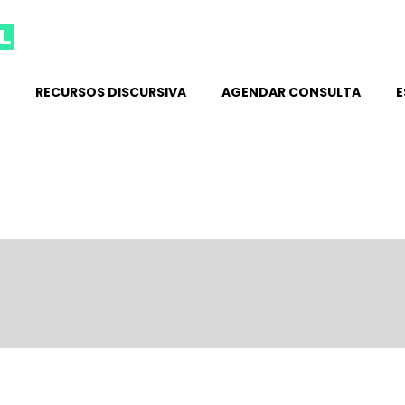
l
RECURSOS DISCURSIVA
AGENDAR CONSULTA
E
ta - revogação é um equívoco inaceitável, defende economista
o meses deste ano, as contratações líquidas chegaram a 1.051.503. O 