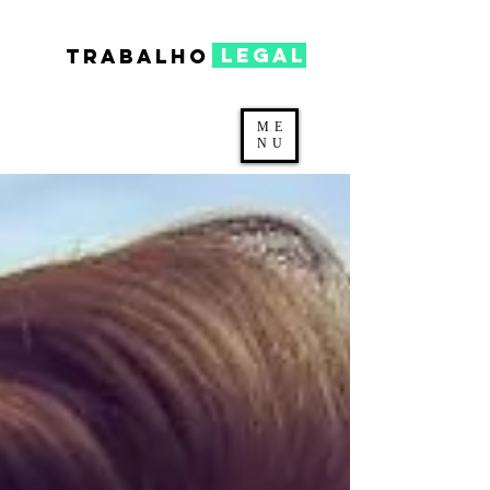
legal
TRABALHO
ME
NU