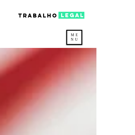
legal
TRABALHO
ME
NU