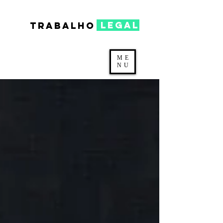
legal
TRABALHO
ME
NU