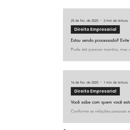
25 de fev. de 2025
2 min de leitura
Direito Empresarial
Estou sendo processado? Evite
Pode até parecer mentira, mas
saberem da existência de um pr
16 de fev. de 2025
1 min de leitura
Direito Empresarial
Você sabe com quem você está
Conforme as relações pessoais 
parceiros comerciais se abre para