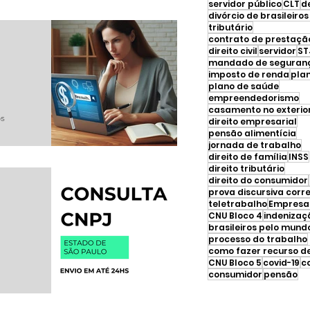
servidor público
CLT
d
tributário
direito civil
servidor
ST
mandado de seguran
imposto de renda
pla
plano de saúde
empreendedorismo
casamento no exterio
os
direito empresarial
pensão alimentícia
jornada de trabalho
direito de família
INSS
direito tributário
direito do consumidor
prova discursiva corr
teletrabalho
Empresar
CNU Bloco 4
indenizaç
brasileiros pelo mund
processo do trabalho
CNU Bloco 5
covid-19
c
consumidor
pensão