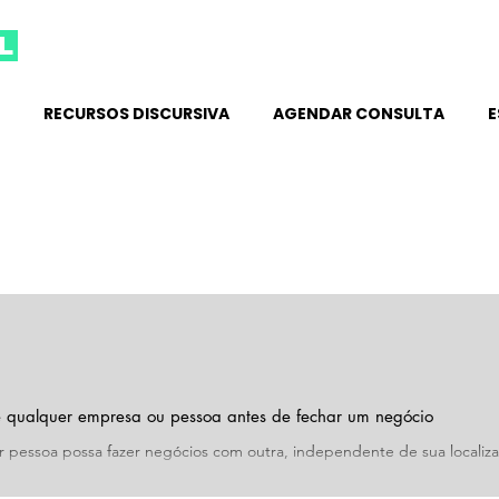
l
RECURSOS DISCURSIVA
AGENDAR CONSULTA
E
re qualquer empresa ou pessoa antes de fechar um negócio
r pessoa possa fazer negócios com outra, independente de sua localiz
...