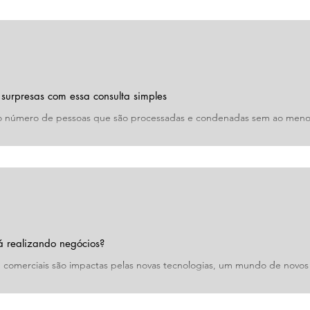
 surpresas com essa consulta simples
 o número de pessoas que são processadas e condenadas sem ao men
ocesso...
 realizando negócios?
e comerciais são impactas pelas novas tecnologias, um mundo de novos
 nós,...