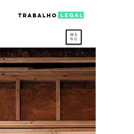
legal
TRABALHO
ME
NU