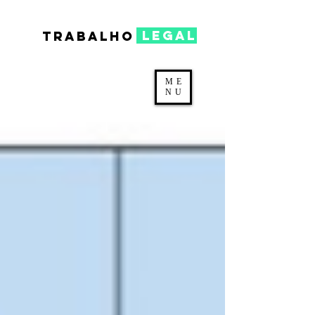
legal
TRABALHO
ME
NU