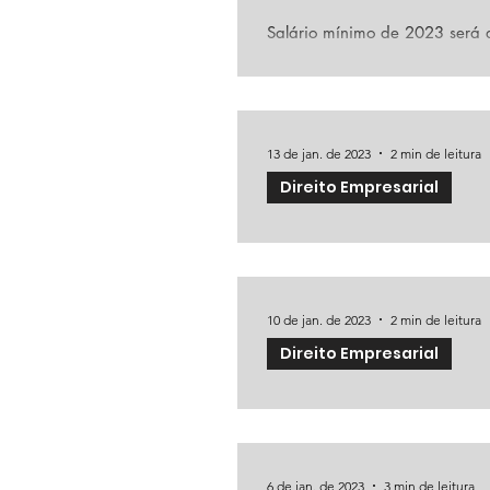
Salário mínimo de 2023 será
Uma pergunta não sai da cabeça 
privado, aposentados, pensionist
13 de jan. de 2023
2 min de leitura
Direito Empresarial
Conheça as novidades do ME
O MEI ( Microempreendedor indi
primeiro negócio e deixar de ser
10 de jan. de 2023
2 min de leitura
Direito Empresarial
Aluguel por temporada, via pl
Na legislação brasileira, a loc
a Lei do Inquilinato (Lei...
6 de jan. de 2023
3 min de leitura