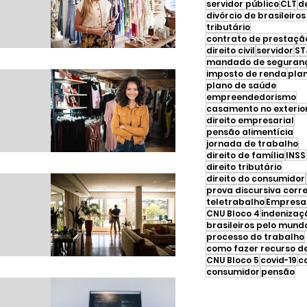
servidor público
CLT
d
tributário
e
direito civil
servidor
ST
mandado de seguran
imposto de renda
pla
plano de saúde
empreendedorismo
casamento no exterio
direito empresarial
pensão alimentícia
jornada de trabalho
direito de família
INSS
r o seu
direito tributário
direito do consumidor
prova discursiva corr
teletrabalho
Empresar
CNU Bloco 4
indenizaç
brasileiros pelo mund
processo do trabalho
mínio
CNU Bloco 5
covid-19
c
ando-se:
consumidor
pensão