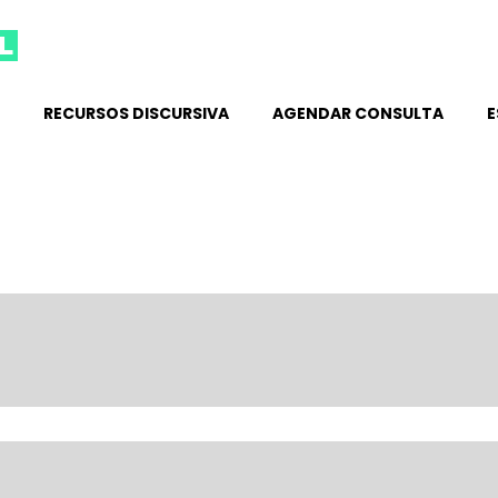
l
RECURSOS DISCURSIVA
AGENDAR CONSULTA
E
briga empregador ao pagamento de hora extra
ão afastou a condenação ao pagamento de horas extras a empregado q
ências...