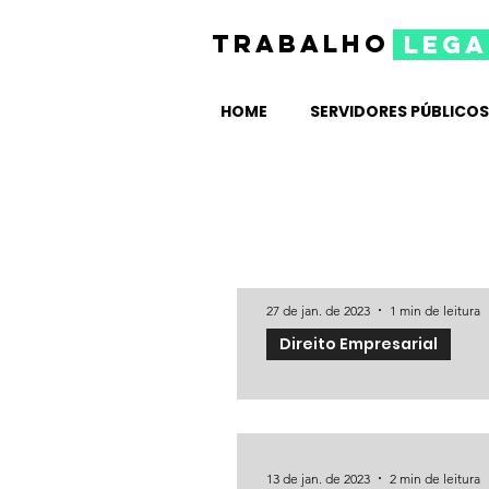
TRABALHO
lega
HOME
SERVIDORES PÚBLICOS
27 de jan. de 2023
1 min de leitura
Direito Empresarial
Intervalo sem controle não o
A 12ª turma do TRT da 2ª regi
exercia funções fora das depend
13 de jan. de 2023
2 min de leitura