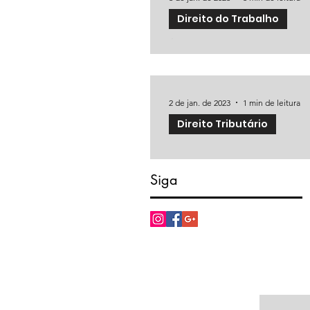
Direito do Trabalho
É o fim da demissão sem just
A Convenção nº 158 da OIT versa
aprovada na 68ª reunião da...
2 de jan. de 2023
1 min de leitura
Direito Tributário
Herdeiro pode não ter que pag
Quando alguém tem direito ao 
Siga
desta serão debitadas as dívidas