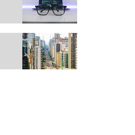
 e fora
ue