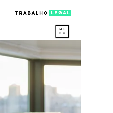
legal
TRABALHO
ME
NU