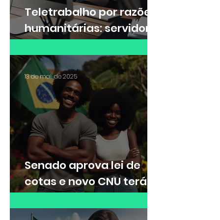
Teletrabalho por razões
humanitárias: servidora
federal consegue direito
de trabalhar
remotamente para
13 de mai. de 2025
cuidar da filha autista
Senado aprova lei de
cotas e novo CNU terá
30% das vagas para
cotistas