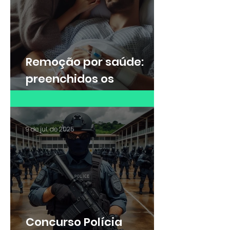
Remoção por saúde:
preenchidos os
requisitos da lei, não
cabe negativa da
Administração Pública
9 de jul. de 2025
Concurso Polícia