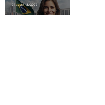
24 de abr. de 2025
Servidor público com
abono de permanência
pode ter direito a
Arquivo
valores retroativos no
13º e nas férias
fevereiro de 2026
(1)
1 post
janeiro de 2026
(1)
1 post
novembro de 2025
(1)
1 post
setembro de 2025
(1)
1 post
agosto de 2025
(4)
4 posts