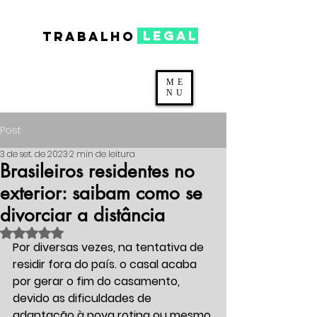
legal
TRABALHO
ME
NU
Post
3 de set. de 2023
2 min de leitura
Brasileiros residentes no
exterior: saibam como se
divorciar a distância
Avaliado com NaN de 5 estrelas.
Por diversas vezes, na tentativa de 
residir fora do país. o casal acaba 
por gerar o fim do casamento, 
devido as dificuldades de 
adaptação à nova rotina ou mesmo 