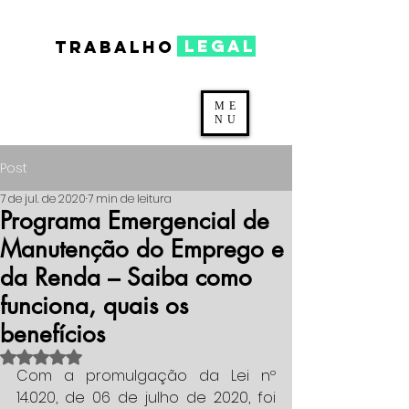
legal
TRABALHO
ME
NU
Post
7 de jul. de 2020
7 min de leitura
Programa Emergencial de
Manutenção do Emprego e
da Renda – Saiba como
funciona, quais os
benefícios
Avaliado com NaN de 5 estrelas.
Com a promulgação da Lei nº 
14.020, de 06 de julho de 2020, foi 