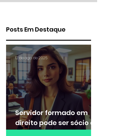
na administração
Posts Em Destaque
12 de ago. de 2025
Servidor formado em
direito pode ser sócio de
escritório de advocacia?