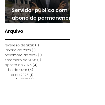
Servidor público com
abono de permanência
pode ter direito a
Arquivo
valores retroativos no
13º e nas férias
fevereiro de 2026
(1)
1 post
janeiro de 2026
(1)
1 post
novembro de 2025
(1)
1 post
setembro de 2025
(1)
1 post
agosto de 2025
(4)
4 posts
julho de 2025
(5)
5 posts
junho de 2025
(1)
1 post
maio de 2025
(3)
3 posts
abril de 2025
(3)
3 posts
março de 2025
(5)
5 posts
fevereiro de 2025
(9)
9 posts
janeiro de 2025
(6)
6 posts
dezembro de 2024
(4)
4 posts