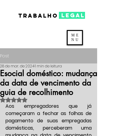
legal
TRABALHO
ME
NU
Post
28 de mar. de 2024
1 min de leitura
Esocial doméstico: mudança
da data de vencimento da
guia de recolhimento
Avaliado com NaN de 5 estrelas.
Aos empregadores que já 
começaram a fechar as folhas de 
pagamento de suas empregadas 
domésticas, perceberam uma 
mudança na data de vencimento 