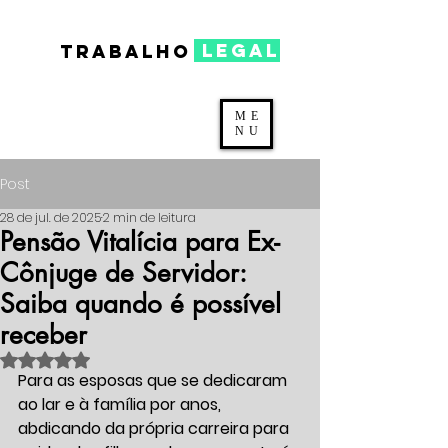
legal
TRABALHO
ME
NU
Post
28 de jul. de 2025
2 min de leitura
Pensão Vitalícia para Ex-
Cônjuge de Servidor:
Saiba quando é possível
receber
Avaliado com NaN de 5 estrelas.
Para as esposas que se dedicaram 
ao lar e à família por anos, 
abdicando da própria carreira para 