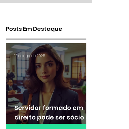
insalubridade?
da Administração
Posts Em Destaque
12 de ago. de 2025
Servidor formado em
direito pode ser sócio de
escritório de advocacia?