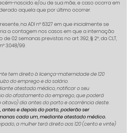
 recém-nascido e/ou de sua mãe, e caso ocorra em 
iderado aquela que por último ocorrer.
resente, na ADI nº 6327 em que inicialmente se 
aria a contagem nos casos em que a internação 
 de 02 semanas previstas no art. 392, § 2º, da CLT, 
nº 3.048/99:
nte tem direito à licença-maternidade de 120 
juízo do emprego e do salário.
ante atestado médico, notificar o seu 
io do afastamento do emprego, que poderá 
o oitavo) dia antes do parto e ocorrência deste.
 antes e depois do parto, poderão ser 
manas cada um, mediante atestado médico. 
ado, a mulher terá direito aos 120 (cento e vinte) 