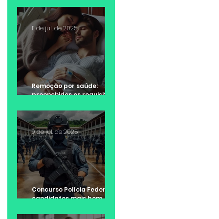
11 de jul. de 2025
Remoção por saúde:
preenchidos os requisitos
da lei, não cabe negativa
da Administração Pública
9 de jul. de 2025
Concurso Polícia Federal:
candidatos mais bem
colocados tem
preferência na escolha da