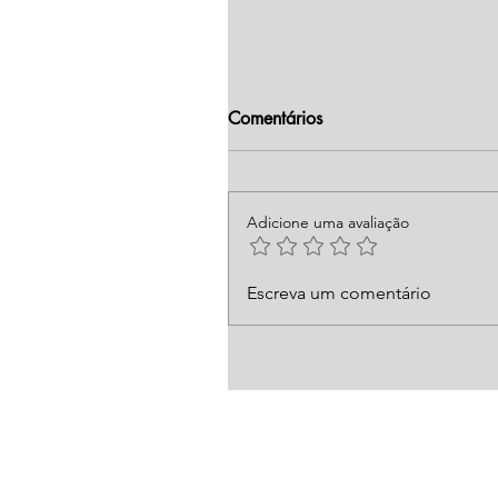
Comentários
Adicione uma avaliação
Escreva um comentário
Fuja de Golpistas! Saiba so
qualquer empresa ou pessoa
de fechar um negócio