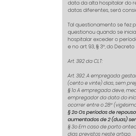
data da alta hospitalar do
datas diferentes, será cons
Tal questionamento se fez p
questionou quando se inici
hospitalar exceder o período
e no art. 93, § 3º, do Decreto 
Art. 392 da CLT:
Art. 392. A empregada gesta
(cento e vinte) dias, sem pre
§ 1o A empregada deve, medi
empregador da data do iníc
ocorrer entre o 28º (vigésim
§ 2o Os períodos de repouso,
aumentados de 2 (duas) se
§ 3o Em caso de parto antecip
dias previstos neste artigo.   