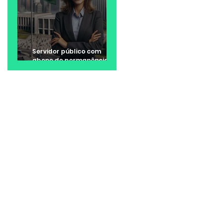
Servidor público com
abono de permanência
pode ter direito a valores
retroativos no 13º e nas
férias