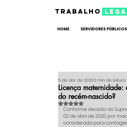
TRABALHO
lega
HOME
SERVIDORES PÚBLICOS
5 de abr. de 2020
2 min de leitura
Licença maternidade:
do recém-nascido?
Avaliado com NaN de 5 estrelas
Conforme decisão do Supremo
02 de abril de 2020, por mai
considerada para contagem i