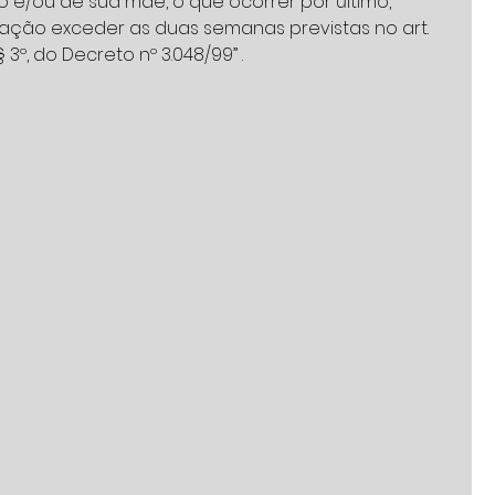
 e/ou de sua mãe, o que ocorrer por último, 
ação exceder as duas semanas previstas no art. 
 § 3º, do Decreto nº 3.048/99” .