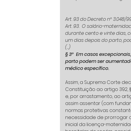
Art. 93 do Decreto nº 3.048/99
Art. 93.  O salário-maternid
durante cento e vinte dias, c
um dias depois do parto, po
(...)
§ 3º  Em casos excepcionais,
parto podem ser aumentado
médico específico.   
Assim, a Suprema Corte decid
Constituição ao artigo 392, § 
e, por arrastamento, ao art
assim assentar (com fundam
normas protetivas constante
necessidade de prorrogar 
inicial da licença-maternid