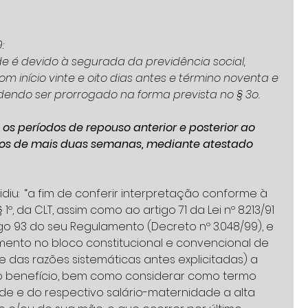
:
ade é devido à segurada da previdência social, 
om início vinte e oito dias antes e término noventa e 
dendo ser prorrogado na forma prevista no § 3o. 
 os períodos de repouso anterior e posterior ao 
s de mais duas semanas, mediante atestado 
iu:  “a fim de conferir interpretação conforme à 
1º, da CLT, assim como ao artigo 71 da Lei nº 8.213/91 
igo 93 do seu Regulamento (Decreto nº 3.048/99), e 
ento no bloco constitucional e convencional de 
 das razões sistemáticas antes explicitadas) a 
o benefício, bem como considerar como termo 
ade e do respectivo salário-maternidade a alta 