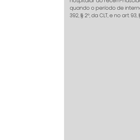
hospitalar do recém-nascido
quando o período de intern
392, § 2º, da CLT, e no art. 93,