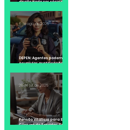
direito pode ser sócio de
escritório de advocacia?
6 de ago. de 2025
DEPEN: Agentes podem
acumular gratificação de
Raio-X e adicional de
insalubridade?
28 de jul. de 2025
Pensão Vitalícia para Ex-
Cônjuge de Servidor: Saiba
quando é possível receber