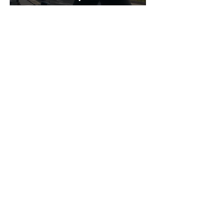
pode ter direito a
Arquivo
valores retroativos no
13º e nas férias
fevereiro de 2026
(1)
1 post
janeiro de 2026
(1)
1 post
novembro de 2025
(1)
1 post
setembro de 2025
(1)
1 post
agosto de 2025
(4)
4 posts
julho de 2025
(5)
5 posts
junho de 2025
(1)
1 post
maio de 2025
(3)
3 posts
abril de 2025
(3)
3 posts
março de 2025
(5)
5 posts
fevereiro de 2025
(9)
9 posts
janeiro de 2025
(6)
6 posts
dezembro de 2024
(4)
4 posts
novembro de 2024
(3)
3 posts
outubro de 2024
(21)
21 posts
setembro de 2024
(15)
15 posts
agosto de 2024
(8)
8 posts