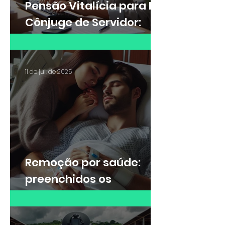
Pensão Vitalícia para Ex-
Cônjuge de Servidor:
Saiba quando é possível
receber
11 de jul. de 2025
Remoção por saúde:
preenchidos os
requisitos da lei, não
cabe negativa da