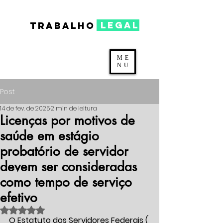
legal
TRABALHO
ME
NU
Post
14 de fev. de 2025
2 min de leitura
Licenças por motivos de
saúde em estágio
probatório de servidor
devem ser consideradas
como tempo de serviço
efetivo
Avaliado com NaN de 5 estrelas.
O Estatuto dos Servidores Federais ( 