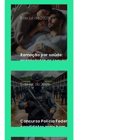
11 de jul. de 2025
Remoção por saúde:
preenchidos os requisitos
da lei, não cabe negativa
da Administração Pública
9 de jul. de 2025
Concurso Polícia Federal:
candidatos mais bem
colocados tem
preferência na escolha da