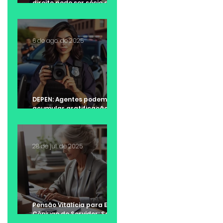
direito pode ser sócio de
escritório de advocacia?
6 de ago. de 2025
DEPEN: Agentes podem
acumular gratificação de
Raio-X e adicional de
insalubridade?
28 de jul. de 2025
Pensão Vitalícia para Ex-
Cônjuge de Servidor: Saiba
quando é possível receber