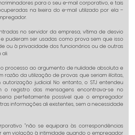
criminadores para o seu e-mail corporativo, e tais 
uperadas na lixeira do e-mail utilizado por ela – 
empregador.
radas no servidor da empresa, vítima de desvio 
, e puderam ser usadas como prova sem que isso 
ade ou à privacidade dos funcionários ou de outras 
li.
do processo ao argumento de nulidade absoluta e 
azão da utilização de provas que seriam ilícitas, 
utorização judicial. No entanto, o STJ entendeu 
o registro das mensagens encontrava-se no 
eria perfeitamente possível que o empregador 
tras informações ali existentes, sem a necessidade 
orporativo "não se equipara às correspondências 
ar em violação à intimidade quando o empregador 