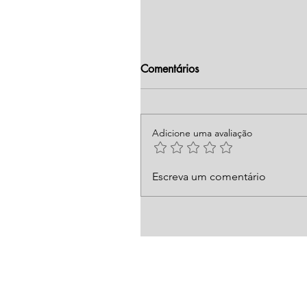
Comentários
Adicione uma avaliação
Escreva um comentário
Fuja de Golpistas! Saiba so
qualquer empresa ou pessoa
de fechar um negócio