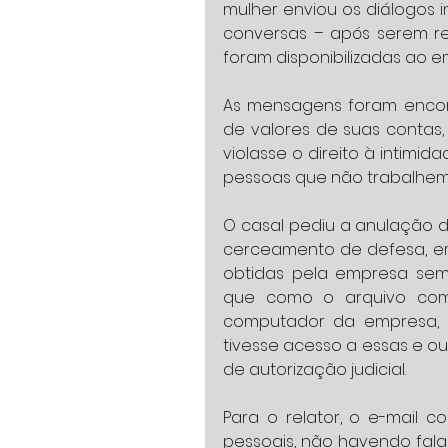
mulher enviou os diálogos in
conversas – após serem rec
foram disponibilizadas ao 
As mensagens foram encont
de valores de suas contas
violasse o direito à intimid
pessoas que não trabalhem a
O casal pediu a anulação 
cerceamento de defesa, em r
obtidas pela empresa sem a
que como o arquivo com 
computador da empresa, s
tivesse acesso a essas e ou
de autorização judicial. 
Para o relator, o e-mail c
pessoais, não havendo fal