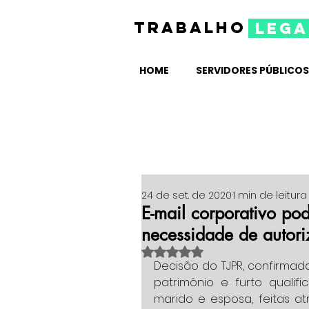
TRABALHO
lega
HOME
SERVIDORES PÚBLICOS
24 de set. de 2020
1 min de leitura
E-mail corporativo po
necessidade de autori
Avaliado com NaN de 5 estrelas
Decisão do TJPR, confirmad
patrimônio e furto quali
marido e esposa, feitas at