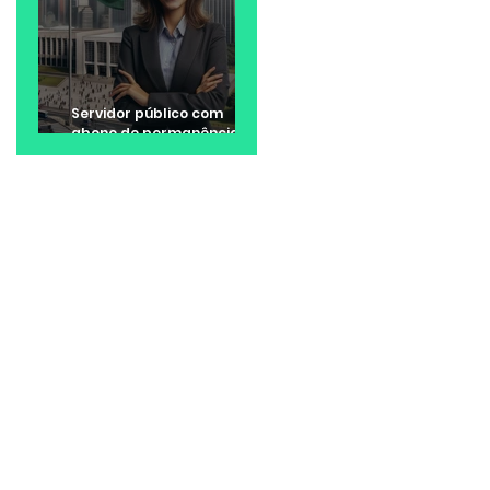
Servidor público com
abono de permanência
pode ter direito a valores
retroativos no 13º e nas
férias