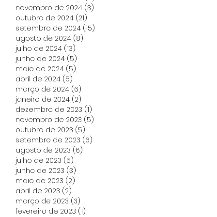
novembro de 2024
(3)
3 posts
outubro de 2024
(21)
21 posts
setembro de 2024
(15)
15 posts
agosto de 2024
(8)
8 posts
julho de 2024
(13)
13 posts
junho de 2024
(5)
5 posts
maio de 2024
(5)
5 posts
abril de 2024
(5)
5 posts
março de 2024
(6)
6 posts
janeiro de 2024
(2)
2 posts
dezembro de 2023
(1)
1 post
novembro de 2023
(5)
5 posts
outubro de 2023
(5)
5 posts
setembro de 2023
(6)
6 posts
agosto de 2023
(6)
6 posts
julho de 2023
(5)
5 posts
junho de 2023
(3)
3 posts
maio de 2023
(2)
2 posts
abril de 2023
(2)
2 posts
março de 2023
(3)
3 posts
fevereiro de 2023
(1)
1 post