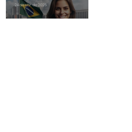
24 de abr. de 2025
Servidor público com
abono de permanência
pode ter direito a
Arquivo
valores retroativos no
13º e nas férias
fevereiro de 2026
(1)
1 post
janeiro de 2026
(1)
1 post
novembro de 2025
(1)
1 post
setembro de 2025
(1)
1 post
agosto de 2025
(4)
4 posts