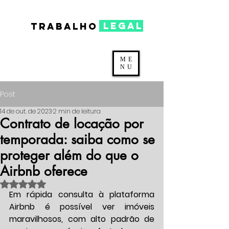
legal
TRABALHO
ME
NU
Post
14 de out. de 2023
2 min de leitura
Contrato de locação por
temporada: saiba como se
proteger além do que o
Airbnb oferece
Avaliado com NaN de 5 estrelas.
Em rápida consulta à plataforma 
Airbnb é possível ver imóveis 
maravilhosos, com alto padrão de 