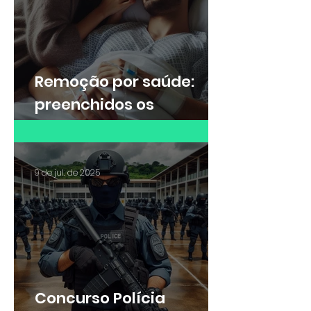
Remoção por saúde:
preenchidos os
requisitos da lei, não
cabe negativa da
Administração Pública
9 de jul. de 2025
Concurso Polícia