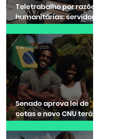
Teletrabalho por razões
humanitárias: servidora
federal consegue direito
de trabalhar
remotamente para
13 de mai. de 2025
cuidar da filha autista
Senado aprova lei de
cotas e novo CNU terá
30% das vagas para
cotistas