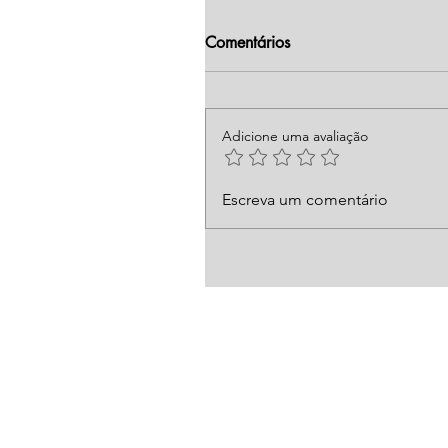
Comentários
Adicione uma avaliação
Escreva um comentário
Fuja de Golpistas! Saiba so
qualquer empresa ou pessoa
de fechar um negócio