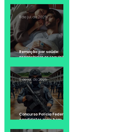
11 de jul. de 2025
Remoção por saúde:
preenchidos os requisitos
da lei, não cabe negativa
da Administração Pública
9 de jul. de 2025
Concurso Polícia Federal:
candidatos mais bem
colocados tem
preferência na escolha da