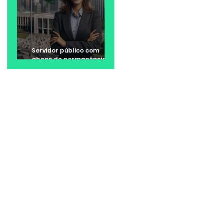
Servidor público com
abono de permanência
pode ter direito a valores
retroativos no 13º e nas
férias