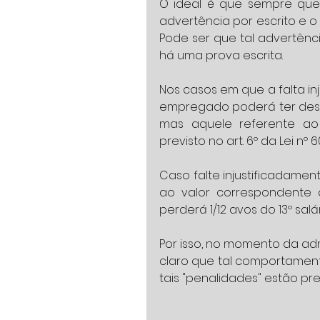
O ideal é que sempre que o
advertência por escrito e o 
Pode ser que tal advertênc
há uma prova escrita.
Nos casos em que a falta in
empregado poderá ter desc
mas aquele referente ao
previsto no art. 6º da Lei nº 6
Caso falte injustificadament
ao valor correspondente d
perderá 1/12 avos do 13º salár
Por isso, no momento da ad
claro que tal comportamento
tais "penalidades" estão pre