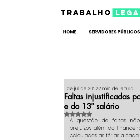
TRABALHO
lega
HOME
SERVIDORES PÚBLICOS
1 de jul. de 2022
2 min de leitura
Faltas injustificadas 
e do 13º salário
Avaliado com NaN de 5 estrelas
A questão de faltas não 
prejuízos além do financeir
calculadas as férias a cada