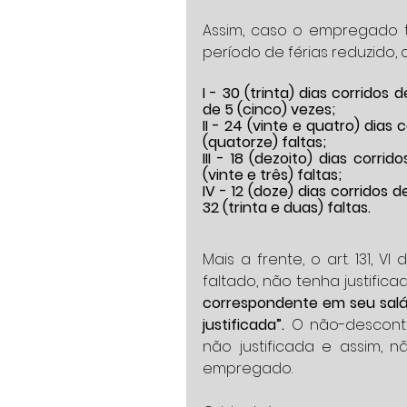
Assim, caso o empregado te
período de férias reduzido,
I - 30 (trinta) dias corridos
de 5 (cinco) vezes; 
II - 24 (vinte e quatro) dias 
(quatorze) faltas;  
III - 18 (dezoito) dias corri
(vinte e três) faltas;  
IV - 12 (doze) dias corridos 
32 (trinta e duas) faltas. 
Mais a frente, o art. 131, 
faltado, não tenha justificad
correspondente em seu salá
justificada”.
 O não-desconto
não justificada e assim, 
empregado.