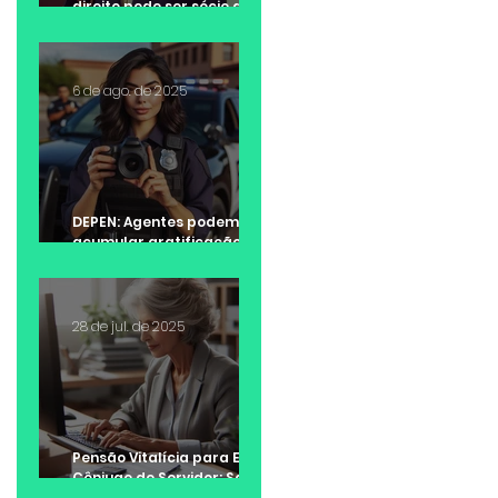
direito pode ser sócio de
escritório de advocacia?
6 de ago. de 2025
DEPEN: Agentes podem
acumular gratificação de
Raio-X e adicional de
insalubridade?
28 de jul. de 2025
Pensão Vitalícia para Ex-
Cônjuge de Servidor: Saiba
quando é possível receber