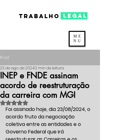
legal
TRABALHO
ME
NU
Post
23 de ago. de 2024
2 min de leitura
INEP e FNDE assinam
acordo de reestruturação
da carreira com MGI
Avaliado com NaN de 5 estrelas.
Foi assinado hoje, dia 23/08/2024, o 
acordo fruto da negociação 
coletiva entre as entidades e o 
Governo Federal que irá 
reestruturar as Carreiras e os 