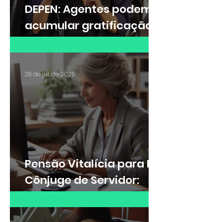
DEPEN: Agentes podem
acumular gratificação
de Raio-X e adicional de
insalubridade?
28 de jul. de 2025
Pensão Vitalícia para Ex-
Cônjuge de Servidor:
Saiba quando é possível
receber