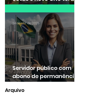
30% das vagas para
cotistas
24 de abr. de 2025
Servidor público com
abono de permanência
pode ter direito a
Arquivo
valores retroativos no
13º e nas férias
fevereiro de 2026
(1)
1 post
janeiro de 2026
(1)
1 post