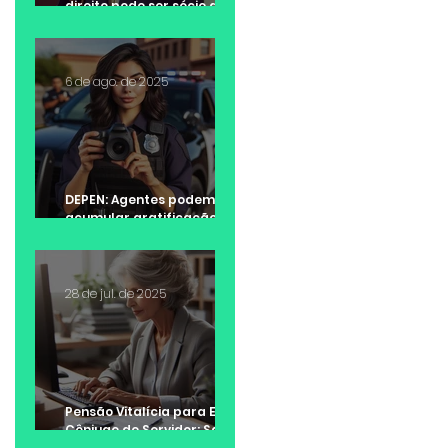
direito pode ser sócio de
escritório de advocacia?
6 de ago. de 2025
DEPEN: Agentes podem
acumular gratificação de
Raio-X e adicional de
insalubridade?
28 de jul. de 2025
Pensão Vitalícia para Ex-
Cônjuge de Servidor: Saiba
quando é possível receber