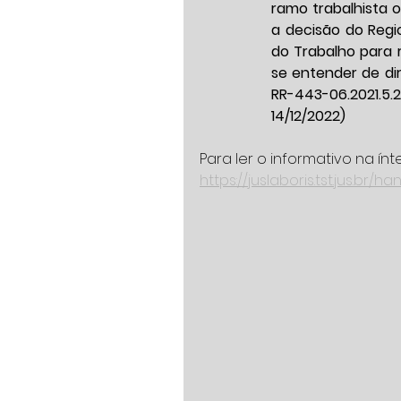
ramo trabalhista 
a decisão do Regi
do Trabalho para 
se entender de dir
RR-443-06.2021.5.21
14/12/2022)
Para ler o informativo na ínt
https://juslaboris.tst.jus.br/h