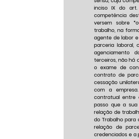
sensu, cuja compet
inciso IX do art.
competência dest
versem sobre “o
trabalho, na forma
agente de labor e
parceria laboral
agenciamento do
terceiros, não há 
o exame de cont
contrato de parc
cessação unilatera
com a empresa. 
contratual entre 
passo que a sua 
relação de trabalh
do Trabalho para 
relação de parce
credenciados e a 