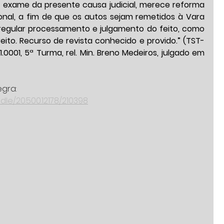
o exame da presente causa judicial, merece reforma 
onal, a fim de que os autos sejam remetidos à Vara 
regular processamento e julgamento do feito, como 
eito. Recurso de revista conhecido e provido.” (TST-
.0001, 5ª Turma, rel. Min. Breno Medeiros, julgado em 
egra:
andle/20.500.12178/210398