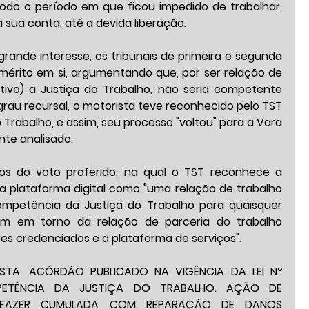
todo o período em que ficou impedido de trabalhar, 
 sua conta, até a devida liberação.
ande interesse, os tribunais de primeira e segunda 
mérito em si, argumentando que, por ser relação de 
ativo) a Justiça do Trabalho, não seria competente 
grau recursal, o motorista teve reconhecido pelo TST 
Trabalho, e assim, seu processo "voltou" para a Vara 
nte analisado.
os do voto proferido, na qual o TST reconhece a 
a plataforma digital como "uma relação de trabalho 
competência da Justiça do Trabalho para quaisquer 
em em torno da relação de parceria do trabalho 
es credenciados e a plataforma de serviços".
ISTA. ACÓRDÃO PUBLICADO NA VIGÊNCIA DA LEI Nº 
OMPETÊNCIA DA JUSTIÇA DO TRABALHO. AÇÃO DE 
FAZER CUMULADA COM REPARAÇÃO DE DANOS 