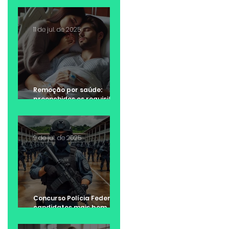
11 de jul. de 2025
Remoção por saúde:
preenchidos os requisitos
da lei, não cabe negativa
da Administração Pública
9 de jul. de 2025
Concurso Polícia Federal:
candidatos mais bem
colocados tem
preferência na escolha da