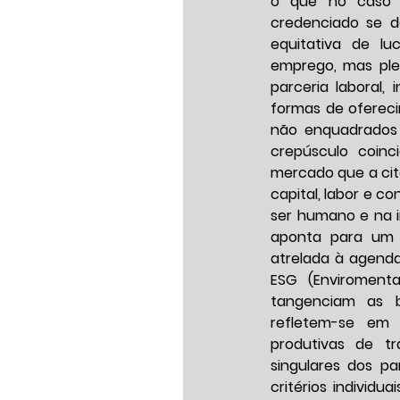
o que no caso d
credenciado se de
equitativa de lu
emprego, mas ple
parceria laboral, 
formas de ofereci
não enquadrados n
crepúsculo coin
mercado que a cit
capital, labor e c
ser humano e na i
aponta para um p
atrelada à agenda
ESG (Enviromenta
tangenciam as b
refletem-se em 
produtivas de tr
singulares dos pa
critérios individu