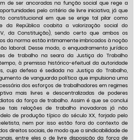
am de ser ancoradas na função social que rege a 
portunidades pelo critério de livre iniciativa, já que 
o constitucional em que se erige tal pilar como 
te da República coabita a valorização social do 
, IV, da Constituição), sendo certo que ambos os 
vos da norma estão intimamente imbricados à noção 
ção laboral. Desse modo, o enquadramento jurídico 
es de trabalho na seara da Justiça do Trabalho 
empo, à premissa histórico-efeitual da autoridade 
ais, cuja defesa é sediada na Justiça do Trabalho, 
umento de vanguarda política que impulsiona uma 
ecessária dos esforços de trabalhadores em regimes 
ptiva mais livres e descentralizadas de poderes 
diatos da força de trabalho. Assim é que se conclui 
e tais relações de trabalho inovadoras já não 
lo de produção típico do século XX, forjado pelo 
letista, nem por isso estão fora do contexto de 
os direitos sociais, de modo que a sindicabilidade de 
ionais, entre eles o de livre disposição da força de 