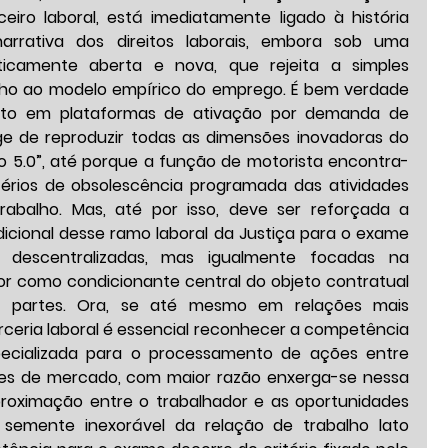
eiro laboral, está imediatamente ligado à história 
narrativa dos direitos laborais, embora sob uma 
eticamente aberta e nova, que rejeita a simples 
ho ao modelo empírico do emprego. É bem verdade 
to em plataformas de ativação por demanda de 
ge de reproduzir todas as dimensões inovadoras do 
 5.0”, até porque a função de motorista encontra-
térios de obsolescência programada das atividades 
abalho. Mas, até por isso, deve ser reforçada a 
icional desse ramo laboral da Justiça para o exame 
s descentralizadas, mas igualmente focadas na 
or como condicionante central do objeto contratual 
s partes. Ora, se até mesmo em relações mais 
rceria laboral é essencial reconhecer a competência 
pecializada para o processamento de ações entre 
es de mercado, com maior razão enxerga-se nessa 
oximação entre o trabalhador e as oportunidades 
semente inexorável da relação de trabalho lato 