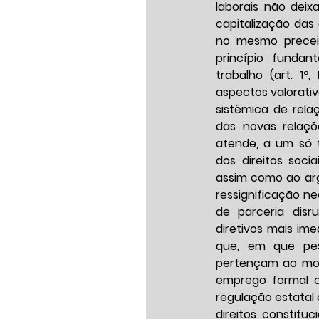
laborais não deix
capitalização das o
no mesmo preceit
princípio fundan
trabalho (art. 1º
aspectos valorati
sistêmica de rela
das novas relaçõ
atende, a um só t
dos direitos soci
assim como ao arg
ressignificação n
de parceria disru
diretivos mais ime
que, em que pes
pertençam ao mode
emprego formal ce
regulação estatal d
direitos constituc