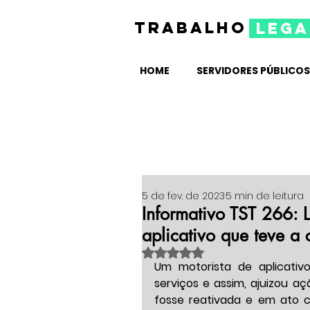
TRABALHO
lega
HOME
SERVIDORES PÚBLICOS
5 de fev. de 2023
5 min de leitura
Informativo TST 266: L
aplicativo que teve a
Avaliado com NaN de 5 estrelas
Um motorista de aplicativ
serviços e assim, ajuizou aç
fosse reativada e em ato 