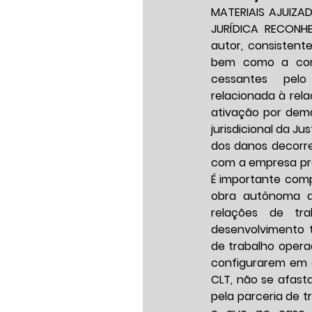
MATERIAIS AJUIZA
JURÍDICA RECONHE
autor, consistent
bem como a con
cessantes pelo
relacionada à rela
ativação por dem
jurisdicional da Ju
dos danos decorre
com a empresa pres
É importante comp
obra autônoma d
relações de tr
desenvolvimento t
de trabalho opera
configurarem em e
CLT, não se afasta
pela parceria de t