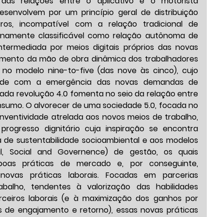
as relações entre o aplicativo e o motorista 
senvolvem por um princípio geral de distribuição 
cros, incompatível com a relação tradicional de 
namente classificável como relação autônoma de 
intermediada por meios digitais próprios das novas 
mento da mão de obra dinâmica dos trabalhadores 
o modelo nine-to-five (das nove às cinco), cujo 
cide com a emergência das novas demandas de 
ada revolução 4.0 fomenta no seio da relação entre 
onsumo. O alvorecer de uma sociedade 5.0, focada no 
nventividade atrelada aos novos meios de trabalho, 
rogresso dignitário cuja inspiração se encontra 
 de sustentabilidade socioambiental e aos modelos 
l, Social and Governence) de gestão, os quais 
oas práticas de mercado e, por conseguinte, 
novas práticas laborais. Focadas em parcerias 
abalho, tendentes à valorização das habilidades 
rceiros laborais (e à maximização dos ganhos por 
ais de engajamento e retorno), essas novas práticas 