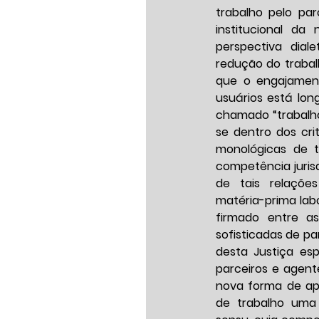
trabalho pelo parc
institucional da 
perspectiva dial
redução do trabal
que o engajamen
usuários está lon
chamado “trabalho
se dentro dos cri
monológicas de tr
competência jurisd
de tais relaçõe
matéria-prima lab
firmado entre a
sofisticadas de pa
desta Justiça es
parceiros e agent
nova forma de apr
de trabalho uma 