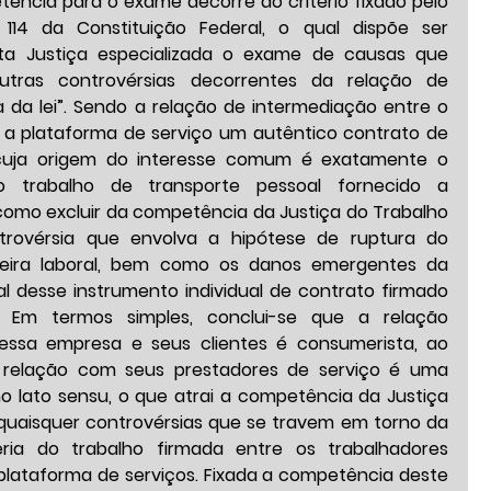
ência para o exame decorre do critério fixado pelo 
 114 da Constituição Federal, o qual dispõe ser 
a Justiça especializada o exame de causas que 
utras controvérsias decorrentes da relação de 
 da lei”. Sendo a relação de intermediação entre o 
 a plataforma de serviço um autêntico contrato de 
, cuja origem do interesse comum é exatamente o 
 trabalho de transporte pessoal fornecido a 
como excluir da competência da Justiça do Trabalho 
rovérsia que envolva a hipótese de ruptura do 
eira laboral, bem como os danos emergentes da 
l desse instrumento individual de contrato firmado 
Em termos simples, conclui-se que a relação 
essa empresa e seus clientes é consumerista, ao 
relação com seus prestadores de serviço é uma 
o lato sensu, o que atrai a competência da Justiça 
quaisquer controvérsias que se travem em torno da 
ria do trabalho firmada entre os trabalhadores 
plataforma de serviços. Fixada a competência deste 