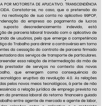
DA POR MOTORISTA DE APLICATIVO. TRANSCENDÊNCIA 
CIDA. Constata-se, no caso, que a pretensão do 
e na reativação de sua conta no aplicativo 99POP, 
denação da empresa ao pagamento de lucros 
 suposto descredenciamento indevido, está 
ção de parceria laboral travada com o aplicativo de 
anda de usuários, pelo que emerge a competência 
stiça do Trabalho para dirimir a controvérsia em torno 
ntes da cessação do contrato de parceria firmado 
tadora dos serviços de transporte de particulares. 
reender essa relação de intermediação da mão de 
o prestador de serviços no contexto das novas 
abalho, que emergem como consequência do 
ecnológico eruptivo da revolução 4.0. As relações 
das pelos novos meios tecnológicos, à parte de não 
ssência a relação jurídica de emprego prevista na 
m da premissa laboral do retorno financeiro guiado 
rabalho entre agente de mercado e agente de labor, 