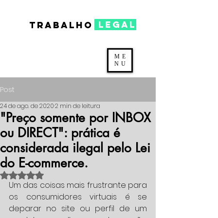
legal
TRABALHO
ME
NU
Post
24 de ago. de 2020
2 min de leitura
"Preço somente por INBOX
ou DIRECT": prática é
considerada ilegal pelo Lei
do E-commerce.
Avaliado com NaN de 5 estrelas.
Um das coisas mais frustrante para 
os consumidores virtuais é se 
deparar no site ou perfil de um 