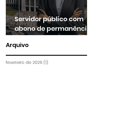
Servidor público com
abono de permanência
pode ter direito a
Arquivo
valores retroativos no
13º e nas férias
fevereiro de 2026
(1)
1 post
janeiro de 2026
(1)
1 post
novembro de 2025
(1)
1 post
setembro de 2025
(1)
1 post
agosto de 2025
(4)
4 posts
julho de 2025
(5)
5 posts
junho de 2025
(1)
1 post
maio de 2025
(3)
3 posts
abril de 2025
(3)
3 posts
março de 2025
(5)
5 posts
fevereiro de 2025
(9)
9 posts
janeiro de 2025
(6)
6 posts