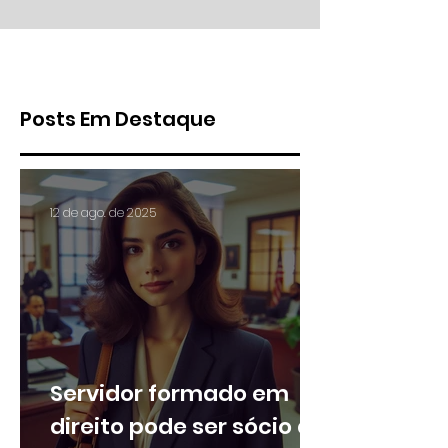
saúde e determina que
direitos acessan
seja aplicado índice da
SCR junto ao Ba
ANS
Central
Posts Em Destaque
12 de ago. de 2025
Servidor formado em
direito pode ser sócio de