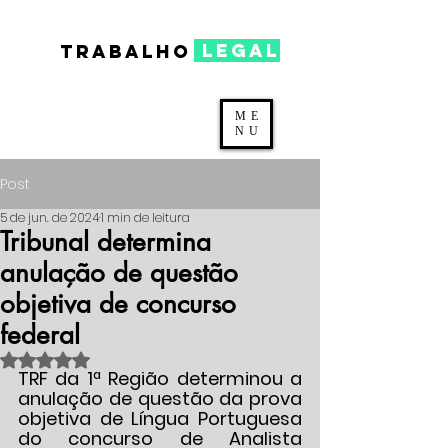
legal
TRABALHO
ME
NU
Post
5 de jun. de 2024
1 min de leitura
Tribunal determina
anulação de questão
objetiva de concurso
federal
Avaliado com NaN de 5 estrelas.
TRF da 1ª Região determinou a 
anulação de questão da prova 
objetiva de Língua Portuguesa 
do concurso de Analista 