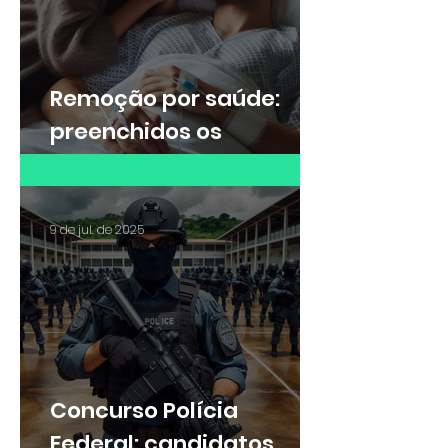
Remoção por saúde:
preenchidos os
requisitos da lei, não
cabe negativa da
Administração Pública
9 de jul. de 2025
Concurso Polícia
Federal: candidatos